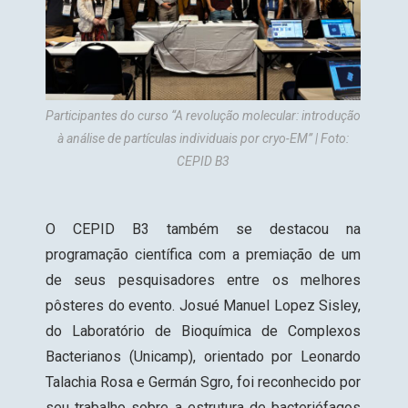
Participantes do curso “A revolução molecular: introdução
à análise de partículas individuais por cryo-EM” | Foto:
CEPID B3
O CEPID B3 também se destacou na
programação científica com a premiação de um
de seus pesquisadores entre os melhores
pôsteres do evento. Josué Manuel Lopez Sisley,
do Laboratório de Bioquímica de Complexos
Bacterianos (Unicamp), orientado por Leonardo
Talachia Rosa e Germán Sgro, foi reconhecido por
seu trabalho sobre a estrutura de bacteriófagos