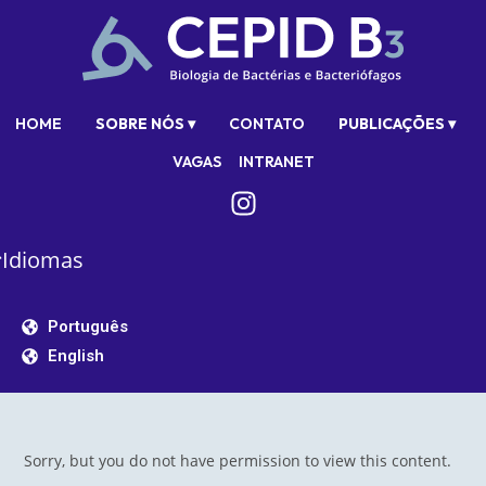
HOME
SOBRE NÓS ▾
CONTATO
PUBLICAÇÕES ▾
VAGAS
INTRANET
Idiomas
Português
English
Sorry, but you do not have permission to view this content.