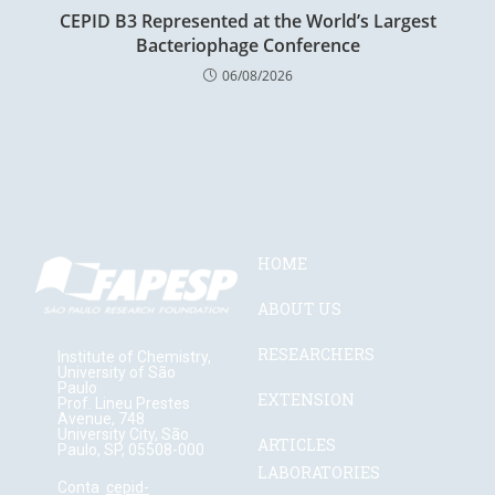
CEPID B3 Represented at the World’s Largest
Bacteriophage Conference
06/08/2026
HOME
ABOUT US
RESEARCHERS
Institute of Chemistry,
University of São
Paulo
EXTENSION
Prof. Lineu Prestes
Avenue, 748
University City, São
ARTICLES
Paulo, SP, 05508-000
LABORATORIES
Conta
cepid-