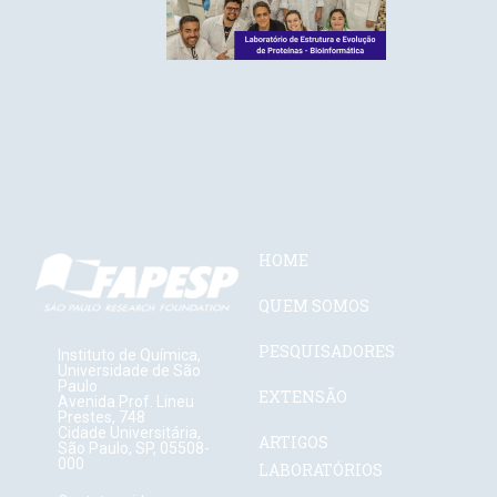
HOME
QUEM SOMOS
PESQUISADORES
Instituto de Química,
Universidade de São
Paulo
EXTENSÃO
Avenida Prof. Lineu
Prestes, 748
Cidade Universitária,
ARTIGOS
São Paulo, SP, 05508-
000
LABORATÓRIOS