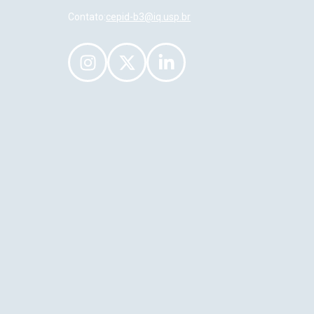
Contato:
cepid-b3@iq.usp.br