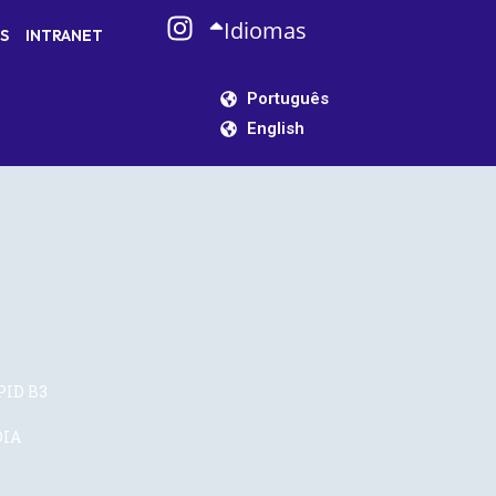
Idiomas
S
INTRANET
Português
English
PID B3
DIA