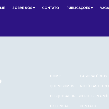
ME
SOBRE NÓS ▾
CONTATO
PUBLICAÇÕES ▾
VAGA
HOME
LABORATÓRIOS
QUEM SOMOS
NOTÍCIAS DO CE
PESQUISADORES
CEPID B3 NA MÍ
EXTENSÃO
CONTATO