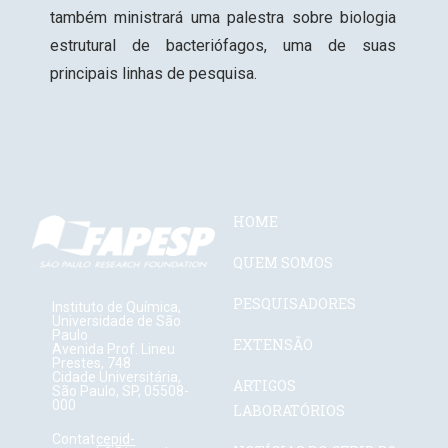
também ministrará uma palestra sobre biologia
estrutural de bacteriófagos, uma de suas
principais linhas de pesquisa.
HOME
QUEM SOMOS
PESQUISADORES
Instituto de Química,
Universidade de São
Paulo
EXTENSÃO
Avenida Prof. Lineu
Prestes, 748
Cidade Universitária,
ARTIGOS
São Paulo, SP, 05508-
000
LABORATÓRIOS
Contat
cepid-